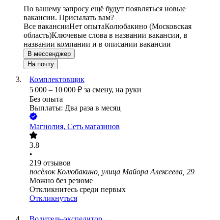
По вашему запросу ещё будут появляться новые
вакансии. Присылать вам?
Все вакансии
Нет опыта
Колюбакино (Московская
область)
Ключевые слова в названии вакансии, в
названии компании и в описании вакансии
В мессенджер
На почту
Комплектовщик
5 000
–
10 000
₽
за смену,
на руки
Без опыта
Выплаты: Два раза в месяц
Магнолия, Сеть магазинов
3.8
•
219
отзывов
посёлок Колюбакино, улица Майора Алексеева, 29
Можно без резюме
Откликнитесь среди первых
Откликнуться
Водитель-экспедитор